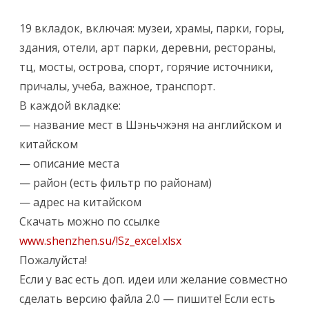
3
19 вкладок, включая: музеи, храмы, парки, горы,
0
здания, отели, арт парки, деревни, рестораны,
0
тц, мосты, острова, спорт, горячие источники,
причалы, учеба, важное, транспорт.
м
В каждой вкладке:
е
— название мест в Шэньчжэня на английском и
с
китайском
т
— описание места
— район (есть фильтр по районам)
а
— адрес на китайском
м
Скачать можно по ссылке
и
www.shenzhen.su/!Sz_excel.xlsx
Ш
Пожалуйста!
Если у вас есть доп. идеи или желание совместно
э
сделать версию файла 2.0 — пишите! Если есть
н