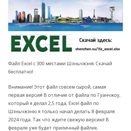
и
с
и
Ф
а
й
Файл Excel с 300 местами Шэньчжэня. Скачай
л
бесплатно!
E
x
Внимание! Этот файл совсем сырой, самая
первая версия! В отличие от файла по Гуанчжоу,
c
который я делал 2,5 года, Excel файл по
e
Шэньчжэню я только начал делать 8 февраля
l
2024 года. Так что ждите свежую версию! В
с
феврале уже будет приличный файлик.