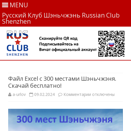
MENU
Русский Клуб Шэньчжэнь Russian Club
Shenzhen
Skip
to
content
Файл Excel с 300 местами Шэньчжэня.
Скачай бесплатно!
a-urlov
09.02.2024
Комментарии
к
отключены
з
а
п