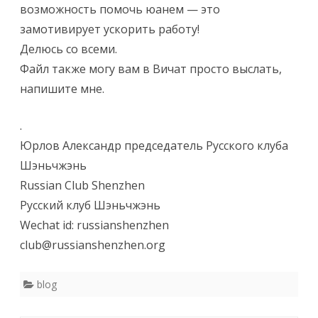
возможность помочь юанем — это
ь
замотивирует ускорить работу!
ч
Делюсь со всеми.
Файл также могу вам в Вичат просто выслать,
ж
напишите мне.
э
н
.
Юрлов Александр председатель Русского клуба
я
Шэньчжэнь
.
Russian Club Shenzhen
С
Русский клуб Шэньчжэнь
к
Wechat id: russianshenzhen
club@russianshenzhen.org
а
ч
blog
а