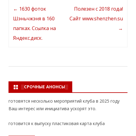
й
Post
←
1630 фоток
Полезен с 2018 года!
б
navigation
Шэньчжэня в 160
Сайт www.shenzhen.su
е
папках. Ссылка на
→
с
Яндекс.диск.
п
л
а
т
н
░СРОЧНЫЕ АНОНСЫ░
о
готовятся несколько мероприятий клуба в 2025 году
!
Ваш интерес или инициатива ускорят это.
готовится к выпуску пластиковая карта клуба